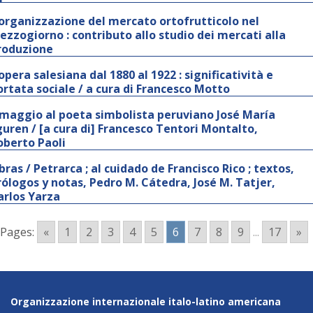
’organizzazione del mercato ortofrutticolo nel
ezzogiorno : contributo allo studio dei mercati alla
roduzione
’opera salesiana dal 1880 al 1922 : significatività e
ortata sociale / a cura di Francesco Motto
maggio al poeta simbolista peruviano José María
guren / [a cura di] Francesco Tentori Montalto,
oberto Paoli
bras / Petrarca ; al cuidado de Francisco Rico ; textos,
rólogos y notas, Pedro M. Cátedra, José M. Tatjer,
arlos Yarza
Pages:
«
1
2
3
4
5
6
7
8
9
...
17
»
Organizzazione internazionale italo-latino americana