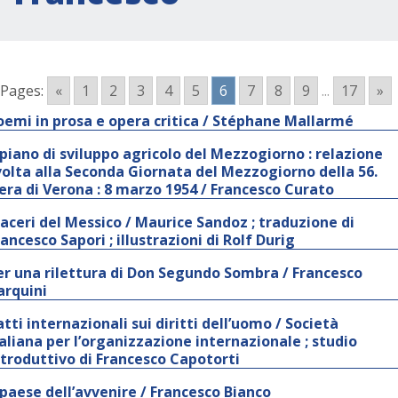
Pages:
«
1
2
3
4
5
6
7
8
9
...
17
»
oemi in prosa e opera critica / Stéphane Mallarmé
l piano di sviluppo agricolo del Mezzogiorno : relazione
volta alla Seconda Giornata del Mezzogiorno della 56.
iera di Verona : 8 marzo 1954 / Francesco Curato
iaceri del Messico / Maurice Sandoz ; traduzione di
rancesco Sapori ; illustrazioni di Rolf Durig
er una rilettura di Don Segundo Sombra / Francesco
arquini
atti internazionali sui diritti dell’uomo / Società
taliana per l’organizzazione internazionale ; studio
ntroduttivo di Francesco Capotorti
l paese dell’avvenire / Francesco Bianco