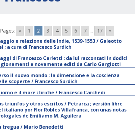
Pages:
«
1
2
3
4
5
6
7
...
17
»
iaggio e relazione delle Indie, 1539-1553 / Galeotto
ei ; a cura di Francesco Surdich
iaggi di Francesco Carletti : da lui raccontati in dodici
agionamenti e novamente editi da Carlo Gargiotti
erso il nuovo mondo : la dimensione e la coscienza
elle scoperte / Francesco Surdich
’uomo e il mare : liriche / Francesco Carchedi
os triunfos y otros escritos / Petrarca ; versión libre
el italiano por Flor Robles Villafranca, con unas notas
rologales de Emiliamo M. Aguilera
a tregua / Mario Benedetti