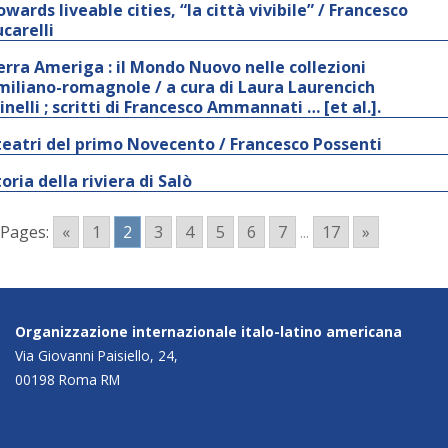
owards liveable cities, “la città vivibile” / Francesco
ucarelli
erra Ameriga : il Mondo Nuovo nelle collezioni
miliano-romagnole / a cura di Laura Laurencich
inelli ; scritti di Francesco Ammannati … [et al.].
 teatri del primo Novecento / Francesco Possenti
oria della riviera di Salò
Pages:
«
1
2
3
4
5
6
7
...
17
»
Organizzazione internazionale italo-latino americana
Via Giovanni Paisiello, 24,
00198 Roma RM