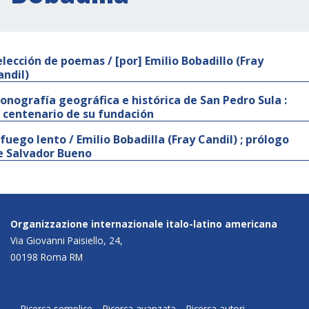
elección de poemas / [por] Emilio Bobadillo (Fray
andil)
onografía geográfica e histórica de San Pedro Sula :
V centenario de su fundación
 fuego lento / Emilio Bobadilla (Fray Candil) ; prólogo
e Salvador Bueno
Organizzazione internazionale italo-latino americana
Via Giovanni Paisiello, 24,
00198 Roma RM
Ricerca semplice
Ricerca avanzata
Ricerca autori