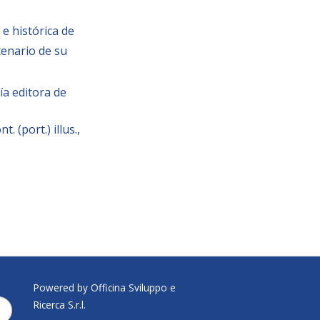
e histórica de
tenario de su
a editora de
ont. (port.) illus.,
Powered by Officina Sviluppo e
Ricerca S.r.l.