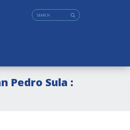
Cerca:
q
n Pedro Sula :