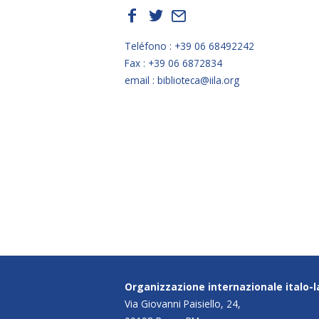
f
t
E
Teléfono : +39 06 68492242
Fax : +39 06 6872834
email : biblioteca@iila.org
Organizzazione internazionale italo-
Via Giovanni Paisiello, 24,