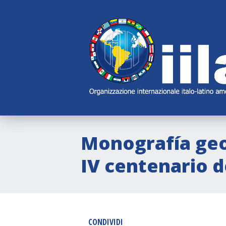
Skip
Main
Navigation
Navigation
Monografía geog
IV centenario d
CONDIVIDI