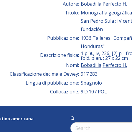
Autore:
Bobadilla
Perfecto H.
Titolo:
Monografía geográfica 
San Pedro Sula : IV cen
fundación
Pubblicazione:
1936 Talleres "Compañí
Honduras"
1 p. ¥., iv, 236, [2] p. : fr
Descrizione fisica:
fold. plan. ; 27 x 22 cm
Nomi:
Bobadilla
Perfecto H.
Classificazione decimale Dewey:
917.283
Lingua di pubblicazione:
Spagnolo
Collocazione:
9.D.107 POL
latino americana
q
Cerca: