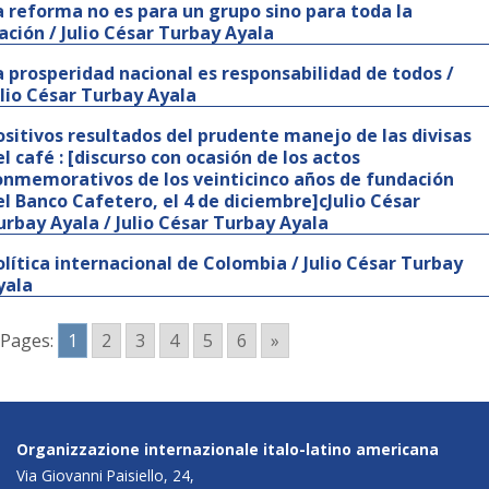
a reforma no es para un grupo sino para toda la
ación / Julio César Turbay Ayala
a prosperidad nacional es responsabilidad de todos /
ulio César Turbay Ayala
ositivos resultados del prudente manejo de las divisas
el café : [discurso con ocasión de los actos
onmemorativos de los veinticinco años de fundación
el Banco Cafetero, el 4 de diciembre]cJulio César
urbay Ayala / Julio César Turbay Ayala
olítica internacional de Colombia / Julio César Turbay
yala
Pages:
1
2
3
4
5
6
»
Organizzazione internazionale italo-latino americana
Via Giovanni Paisiello, 24,