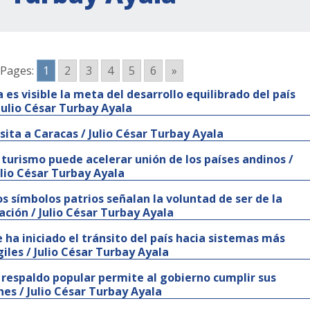
Pages:
1
2
3
4
5
6
»
a es visible la meta del desarrollo equilibrado del país
 Julio César Turbay Ayala
isita a Caracas / Julio César Turbay Ayala
l turismo puede acelerar unión de los países andinos /
ulio César Turbay Ayala
os símbolos patrios señalan la voluntad de ser de la
ación / Julio César Turbay Ayala
e ha iniciado el tránsito del país hacia sistemas más
giles / Julio César Turbay Ayala
l respaldo popular permite al gobierno cumplir sus
ines / Julio César Turbay Ayala