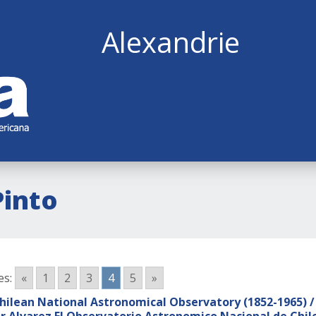
Alexandrie
Pinto
es:
«
1
2
3
4
5
»
hilean National Astronomical Observatory (1852-1965) / P