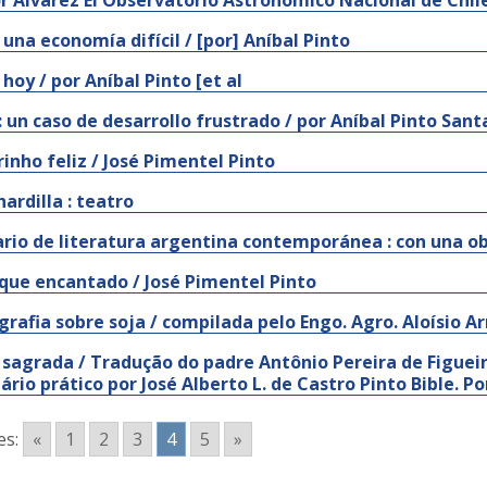
r Alvarez El Observatorio Astronomico Nacional de Chile
 una economía difícil / [por] Aníbal Pinto
 hoy / por Aníbal Pinto [et al
 : un caso de desarrollo frustrado / por Aníbal Pinto Sant
rinho feliz / José Pimentel Pinto
ardilla : teatro
ario de literatura argentina contemporánea : con una o
que encantado / José Pimentel Pinto
ografia sobre soja / compilada pelo Engo. Agro. Aloísio A
a sagrada / Tradução do padre Antônio Pereira de Figue
nário prático por José Alberto L. de Castro Pinto Bible. P
es:
«
1
2
3
4
5
»