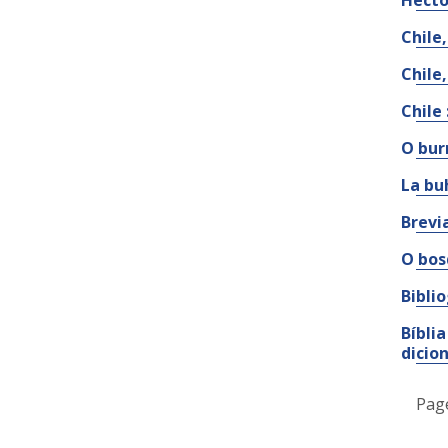
Hécto
Chile,
Chile,
Chile
O bur
La buh
Brevi
O bos
Bibli
Bíbli
dicio
Pag