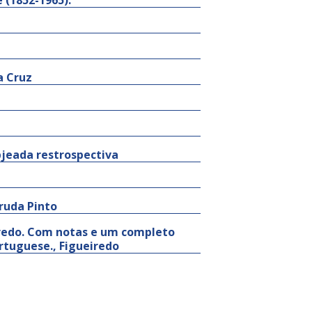
 (1852-1965).
a Cruz
bjeada restrospectiva
rruda Pinto
iredo. Com notas e um completo
ortuguese., Figueiredo