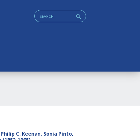
Cerca:
q
hilip C. Keenan, Sonia Pinto,