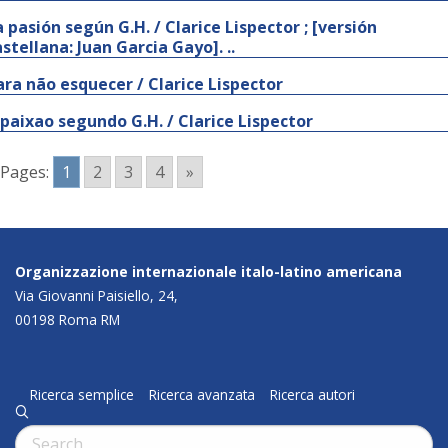
a pasión según G.H. / Clarice Lispector ; [versión
astellana: Juan Garcia Gayo]. ..
ara não esquecer / Clarice Lispector
 paixao segundo G.H. / Clarice Lispector
Pages:
1
2
3
4
»
Organizzazione internazionale italo-latino americana
Via Giovanni Paisiello, 24,
00198 Roma RM
Ricerca semplice
Ricerca avanzata
Ricerca autori
q
Cerca: