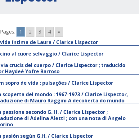
Pages:
1
2
3
4
»
 vida íntima de Laura / Clarice Lispector
icino al cuore selvaggio / Clarice Lispector
 via crucis del cuerpo / Clarice Lispector ; traducido
or Haydeé Yofre Barroso
m sopro de vida : pulsações / Clarice Lispector
a scoperta del mondo : 1967-1973 / Clarice Lispector,
raduzione di Mauro Raggini A decoberta do mundo
a passione secondo G. H. / Clarice Lispector ;
raduzione di Adelina Aletti ; con una nota di Angelo
orino
a pasión según G.H. / Clarice Lispector