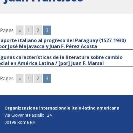
Pages:
«
1
2
3
l aporte italiano al progreso del Paraguay (1527-1930)
 por José Majavacca y Juan F. Pérez Acosta
lgunas características de la literatura sobre cambio
ocial en América Latina / [por] Juan F. Marsal
Pages:
«
1
2
3
Organizzazione internazionale italo-latino americana
Via Giovanni Paisiello, 24,
00198 Roma RM