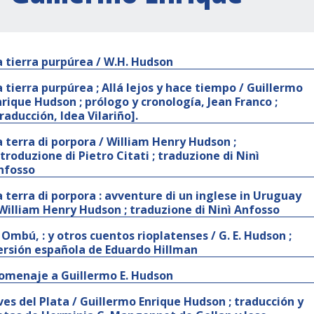
a tierra purpúrea / W.H. Hudson
a tierra purpúrea ; Allá lejos y hace tiempo / Guillermo
nrique Hudson ; prólogo y cronología, Jean Franco ;
traducción, Idea Vilariño].
a terra di porpora / William Henry Hudson ;
ntroduzione di Pietro Citati ; traduzione di Ninì
nfosso
a terra di porpora : avventure di un inglese in Uruguay
 William Henry Hudson ; traduzione di Ninì Anfosso
l Ombú, : y otros cuentos rioplatenses / G. E. Hudson ;
ersión española de Eduardo Hillman
omenaje a Guillermo E. Hudson
ves del Plata / Guillermo Enrique Hudson ; traducción y