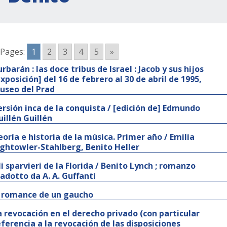
Pages:
1
2
3
4
5
»
rbarán : las doce tribus de Israel : Jacob y sus hijos
exposición] del 16 de febrero al 30 de abril de 1995,
useo del Prad
ersión inca de la conquista / [edición de] Edmundo
uillén Guillén
eoría e historia de la música. Primer año / Emilia
ightowler-Stahlberg, Benito Heller
li sparvieri de la Florida / Benito Lynch ; romanzo
radotto da A. A. Guffanti
l romance de un gaucho
a revocación en el derecho privado (con particular
eferencia a la revocación de las disposiciones