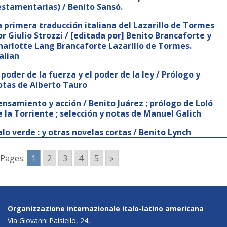
estamentarias) / Benito Sansó.
a primera traducción italiana del Lazarillo de Tormes
or Giulio Strozzi / [editada por] Benito Brancaforte y
harlotte Lang Brancaforte Lazarillo de Tormes.
talian
l poder de la fuerza y el poder de la ley / Prólogo y
otas de Alberto Tauro
ensamiento y acción / Benito Juárez ; prólogo de Loló
e la Torriente ; selección y notas de Manuel Galich
alo verde : y otras novelas cortas / Benito Lynch
Pages:
1
2
3
4
5
»
Organizzazione internazionale italo-latino americana
Via Giovanni Paisiello, 24,