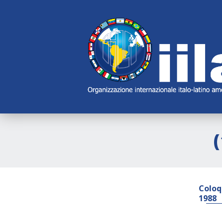
Skip
Main
Navigation
Navigation
Coloq
1988