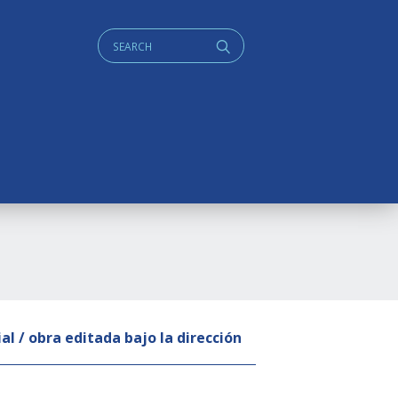
Cerca:
q
l / obra editada bajo la dirección