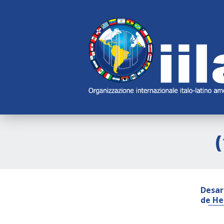
Skip
Main
Navigation
Navigation
Desar
de He