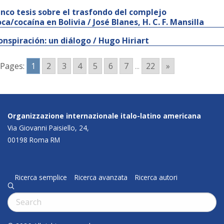
inco tesis sobre el trasfondo del complejo
oca/cocaína en Bolivia / José Blanes, H. C. F. Mansilla
onspiración: un diálogo / Hugo Hiriart
Pages:
1
2
3
4
5
6
7
...
22
»
Organizzazione internazionale italo-latino americana
Via Giovanni Paisiello, 24,
00198 Roma RM
Ricerca semplice
Ricerca avanzata
Ricerca autori
q
Cerca: