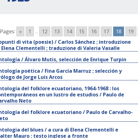
Pages:
«
1
...
12
13
14
15
16
17
18
19
ppunti di vita (poesie) / Carlos Sánchez ; introduzione
i Elena Clementelli ; traduzione di Valeria Vasalle
ntología / Álvaro Mutis, selección de Enrique Turpin
ntología poética / Fina García Marruz ; selección y
rólogo de Jorge Luis Arcos
ntología del folklore ecuatoriano, 1964-1968 : los
ontemporáneos en un lustro de estudios / Paulo de
arvalho Neto
ntología del folklore ecuatoriano / Paulo de Carvalho-
eto
ntologia del blues / a cura di Elena Clementelli e
alter Mauro ; testo inglese a fronte