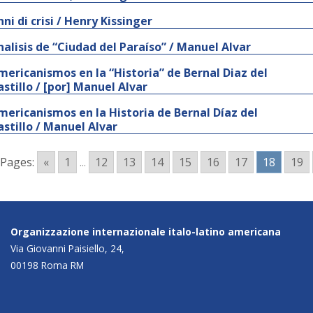
nni di crisi / Henry Kissinger
nalisis de “Ciudad del Paraíso” / Manuel Alvar
mericanismos en la “Historia” de Bernal Diaz del
astillo / [por] Manuel Alvar
mericanismos en la Historia de Bernal Díaz del
astillo / Manuel Alvar
Pages:
«
1
...
12
13
14
15
16
17
18
19
Organizzazione internazionale italo-latino americana
Via Giovanni Paisiello, 24,
00198 Roma RM