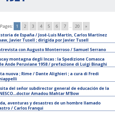
Pages:
1
2
3
4
5
6
7
...
20
»
istoria de España / José-Luis Martín, Carlos Martínez
aw, Javier Tusell ; dirigida por Javier Tusell
ntrevista con Augusto Monterroso / Samuel Serrano
ucay montagna degli Incas : la Spedizione Comasca
lle Ande Peruviane 1958 / prefazione di Luigi Binaghi
ita nuova ; Rime / Dante Alighieri ; a cura di Fredi
hiappelli
isita del señor subdirector general de educación de la
NESCO…doctor Amadou Mahtar M’Bow
ida, aventuras y desastres de un hombre llamado
astro / Carlos Franqui