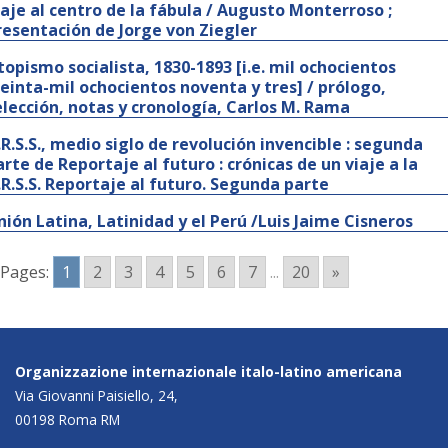
iaje al centro de la fábula / Augusto Monterroso ;
resentación de Jorge von Ziegler
topismo socialista, 1830-1893 [i.e. mil ochocientos
reinta-mil ochocientos noventa y tres] / prólogo,
elección, notas y cronología, Carlos M. Rama
.R.S.S., medio siglo de revolución invencible : segunda
arte de Reportaje al futuro : crónicas de un viaje a la
.R.S.S. Reportaje al futuro. Segunda parte
nión Latina, Latinidad y el Perú /Luis Jaime Cisneros
Pages:
1
2
3
4
5
6
7
...
20
»
Organizzazione internazionale italo-latino americana
Via Giovanni Paisiello, 24,
00198 Roma RM