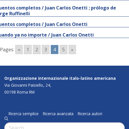
uentos completos / Juan Carlos Onetti ; prólogo de
rge Ruffinelli
uentos completos / Juan Carlos Onetti
uando ya no importe / Juan Carlos Onetti
Pages:
«
1
2
3
4
5
»
Organizzazione internazionale italo-latino americana
Via Giovanni Paisiello, 24,
00198 Roma RM
Ricerca semplice
Ricerca avanzata
Ricerca autori
q
Cerca: