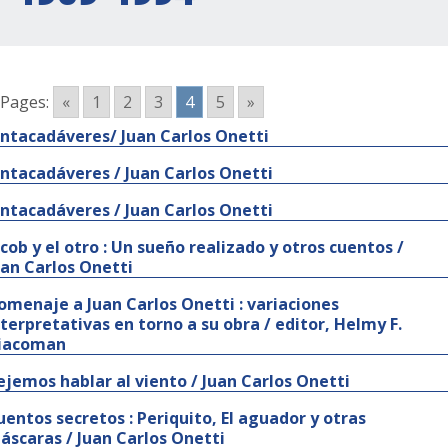
Pages:
«
1
2
3
4
5
»
untacadáveres/ Juan Carlos Onetti
untacadáveres / Juan Carlos Onetti
untacadáveres / Juan Carlos Onetti
acob y el otro : Un sueño realizado y otros cuentos /
uan Carlos Onetti
omenaje a Juan Carlos Onetti : variaciones
nterpretativas en torno a su obra / editor, Helmy F.
iacoman
ejemos hablar al viento / Juan Carlos Onetti
uentos secretos : Periquito, El aguador y otras
áscaras / Juan Carlos Onetti