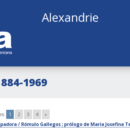
Alexandrie
1884-1969
es:
1
2
3
4
»
epadora / Rómulo Gallegos ; prólogo de María Josefina T