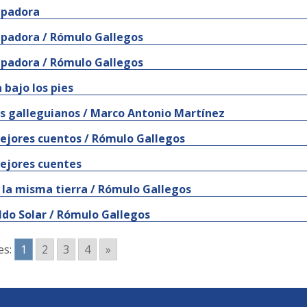
epadora
epadora / Rómulo Gallegos
epadora / Rómulo Gallegos
 bajo los pies
 galleguianos / Marco Antonio Martínez
ejores cuentos / Rómulo Gallegos
ejores cuentes
 la misma tierra / Rómulo Gallegos
ldo Solar / Rómulo Gallegos
es:
1
2
3
4
»