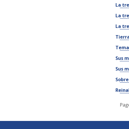
La tr
La tr
La tr
Tierra
Temas
Sus m
Sus m
Sobre
Reina
Pag