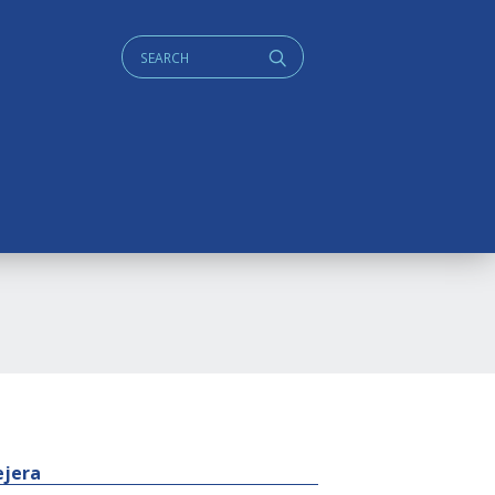
Cerca:
q
ejera