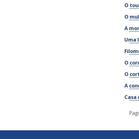
O tou
O mul
A mor
Uma l
Filom
O cor
O cor
A con
Casa 
Pag