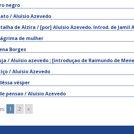
ro negro
ato / Aluísio Azevedo
talha de Alzira / [por] Aluísio Azevedo. Introd. de Jami
ágrima de mulher
ena Borges
uja / Aluísio azevedo ; [introduçao de Raimundo de Mene
tiço / Aluísio Azevedo
dêssa vésper
de pensao / Aluísio Azevedo
es:
1
2
»