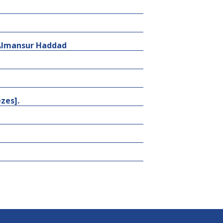
l Almansur Haddad
zes].