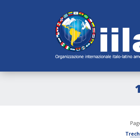
Skip
Main
Navigation
Navigation
Pag
Trech