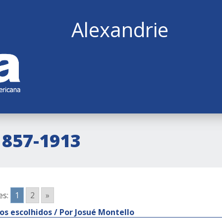
Alexandrie
1857-1913
es:
1
2
»
os escolhidos / Por Josué Montello