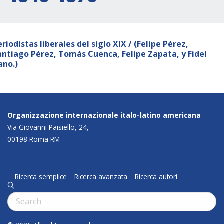
eriodistas liberales del siglo XIX / (Felipe Pérez,
antiago Pérez, Tomás Cuenca, Felipe Zapata, y Fidel
ano.)
Organizzazione internazionale italo-latino americana
Via Giovanni Paisiello, 24,
00198 Roma RM
Ricerca semplice
Ricerca avanzata
Ricerca autori
q
Cerca: