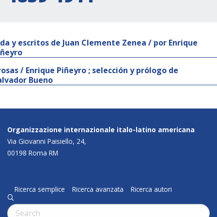
ida y escritos de Juan Clemente Zenea / por Enrique
iñeyro
rosas / Enrique Piñeyro ; selección y prólogo de
alvador Bueno
Organizzazione internazionale italo-latino americana
Via Giovanni Paisiello, 24,
00198 Roma RM
Ricerca semplice
Ricerca avanzata
Ricerca autori
q
Cerca: