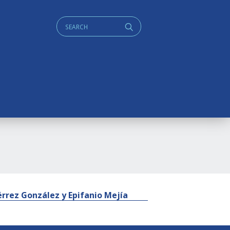
Cerca:
q
iérrez González y Epifanio Mejía