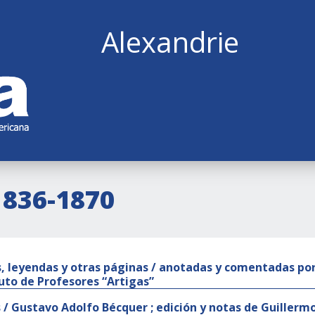
Alexandrie
1836-1870
, leyendas y otras páginas / anotadas y comentadas por
tuto de Profesores “Artigas”
/ Gustavo Adolfo Bécquer ; edición y notas de Guillermo D