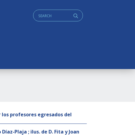
Cerca:
q
 los profesores egresados del
íaz-Plaja ; ilus. de D. Fita y Joan