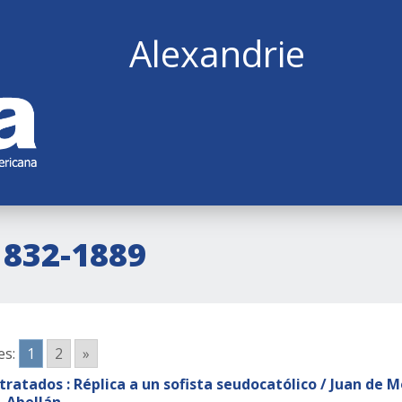
Alexandrie
1832-1889
es:
1
2
»
 tratados : Réplica a un sofista seudocatólico / Juan de 