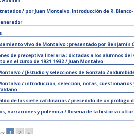
. Abellán
 tratados / por Juan Montalvo. Introducción de R. Blanco
generador
s
nsamiento vivo de Montalvo : presentado por Benjamín 
ones de preceptiva literaria : dictadas a los alumnos del
o en el curso de 1931-1932 / Juan Montalvo
Montalvo / [Estudio y selecciones de Gonzalo Zaldumbid
Montalvo / introducción, selección, notas, cuestionarios 
Valdano
aldo de las siete catilinarias / precedido de un prólogo 
os, narraciones y polémica / Roseña de la historia cultur
es:
1
2
»