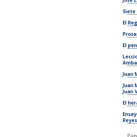
José L
Siete
El Re
Prosa
El pe
Lecci
Ambat
Juan 
Juan 
Juan 
El her
Ensay
Reyes
Pag