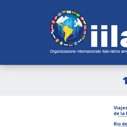
Skip
Main
Navigation
Navigation
Viajes
de la
Rio d