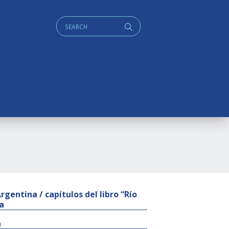
Cerca:
q
Argentina / capítulos del libro “Río
a
a