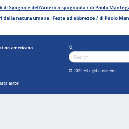
di di Spagna e dell’America spagnuola / di Paolo Mante
i della natura umana : Feste ed ebbrezze / di Paolo Ma
latino americana
q
Cerca:
© 2026 All rights reserved.
cerca autori