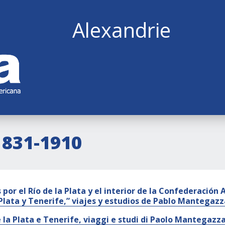
Alexandrie
1831-1910
 por el Río de la Plata y el interior de la Confederación 
 Plata y Tenerife,” viajes y estudios de Pablo Mantegazz
e la Plata e Tenerife, viaggi e studi di Paolo Mantegazz