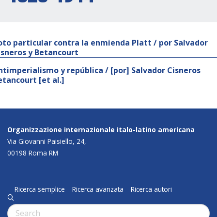
oto particular contra la enmienda Platt / por Salvador
isneros y Betancourt
ntimperialismo y república / [por] Salvador Cisneros
etancourt [et al.]
Organizzazione internazionale italo-latino americana
Via Giovanni Paisiello, 24,
00198 Roma RM
Ricerca semplice
Ricerca avanzata
Ricerca autori
q
Cerca: