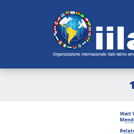
Skip
Main
Navigation
Navigation
Walt 
Mend
Relat