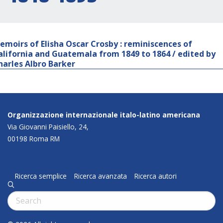
emoirs of Elisha Oscar Crosby : reminiscences of
alifornia and Guatemala from 1849 to 1864 / edited by
harles Albro Barker
Organizzazione internazionale italo-latino americana
Via Giovanni Paisiello, 24,
00198 Roma RM
Ricerca semplice
Ricerca avanzata
Ricerca autori
q
Cerca: