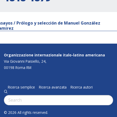
nsayos / Prólogo y selección de Manuel González
amírez
Organizzazione internazionale italo-latino americana
Via Giovanni Paisiello, 24,
00198 Roma RM
Ricerca semplice
Ricerca avanzata
Ricerca autori
q
Cerca:
© 2026 All rights reserved.