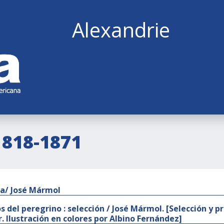
Alexandrie
1818-1871
a/ José Mármol
s del peregrino : selección / José Mármol. [Selección y p
. Ilustración en colores por Albino Fernández]