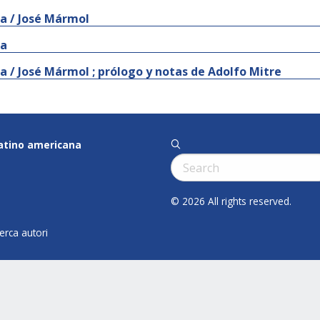
a / José Mármol
ia
a / José Mármol ; prólogo y notas de Adolfo Mitre
latino americana
q
Cerca:
© 2026 All rights reserved.
cerca autori