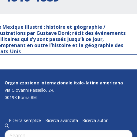
e Mexique illustré : histoire et géographie /
llustrations par Gustave Doré; récit des événements
ilitaires qui s’y sont passés jusqu’à ce jour,
omprenant en outre l’histoire et la géographie des
tats-Unis
Organizzazione internazionale italo-latino americana
Via Giovanni Paisiello, 24,
00198 Roma RM
Ricerca semplice
Ricerca avanzata
Ricerca autori
q
Cerca: