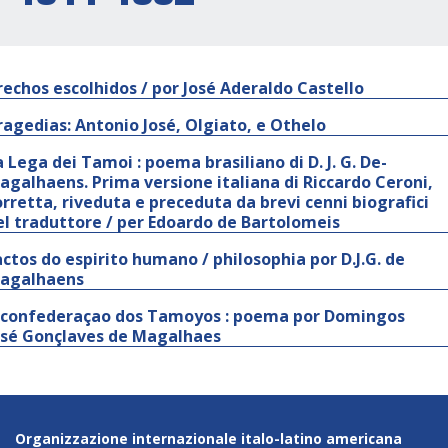
rechos escolhidos / por José Aderaldo Castello
ragedias: Antonio José, Olgiato, e Othelo
a Lega dei Tamoi : poema brasiliano di D. J. G. De-
agalhaens. Prima versione italiana di Riccardo Ceroni,
orretta, riveduta e preceduta da brevi cenni biografici
el traduttore / per Edoardo de Bartolomeis
actos do espirito humano / philosophia por D.J.G. de
agalhaens
 confederaçao dos Tamoyos : poema por Domingos
osé Gonçlaves de Magalhaes
Organizzazione internazionale italo-latino americana