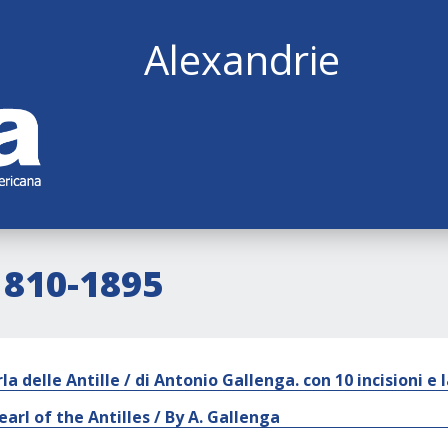
Alexandrie
1810-1895
la delle Antille / di Antonio Gallenga. con 10 incisioni e l
arl of the Antilles / By A. Gallenga