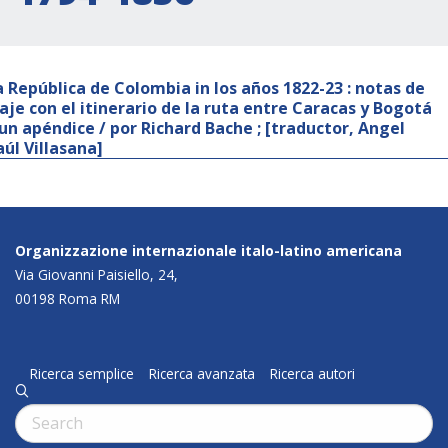
a República de Colombia in los años 1822-23 : notas de
iaje con el itinerario de la ruta entre Caracas y Bogotá
 un apéndice / por Richard Bache ; [traductor, Angel
aúl Villasana]
Organizzazione internazionale italo-latino americana
Via Giovanni Paisiello, 24,
00198 Roma RM
Ricerca semplice
Ricerca avanzata
Ricerca autori
q
Cerca: