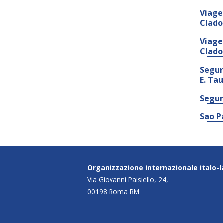
Viage
Clado
Viage
Clado
Segun
E. Ta
Segun
Sao P
Organizzazione internazionale italo-
Via Giovanni Paisiello, 24,
00198 Roma RM