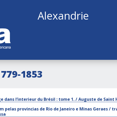
Alexandrie
1779-1853
 dans l’interieur du Brésil : tome 1. / Auguste de Saint 
m pelas provincias de Rio de Janeiro e Minas Geraes / t
ssa