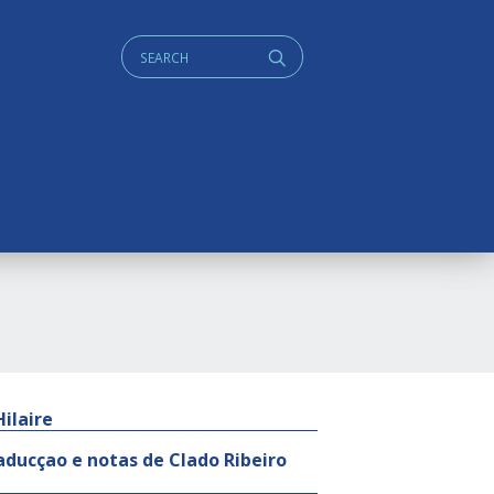
Cerca:
q
Hilaire
raducçao e notas de Clado Ribeiro