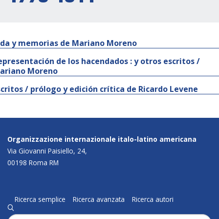
ida y memorias de Mariano Moreno
epresentación de los hacendados : y otros escritos /
ariano Moreno
scritos / prólogo y edición crítica de Ricardo Levene
Organizzazione internazionale italo-latino americana
Via Giovanni Paisiello, 24,
00198 Roma RM
Ricerca semplice
Ricerca avanzata
Ricerca autori
q