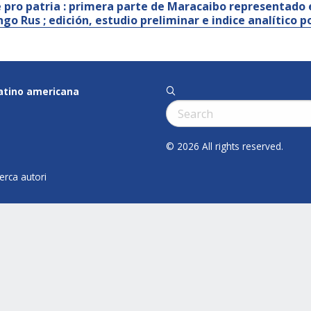
 pro patria : primera parte de Maracaibo representado 
go Rus ; edición, estudio preliminar e indice analítico p
latino americana
q
Cerca:
© 2026 All rights reserved.
cerca autori