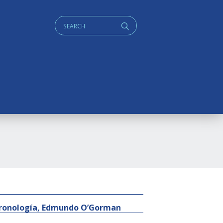
Cerca:
q
y cronología, Edmundo O’Gorman