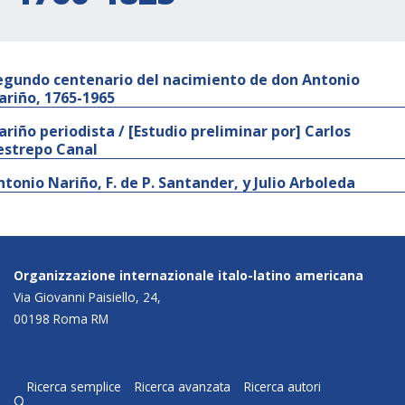
egundo centenario del nacimiento de don Antonio
ariño, 1765-1965
ariño periodista / [Estudio preliminar por] Carlos
estrepo Canal
ntonio Nariño, F. de P. Santander, y Julio Arboleda
Organizzazione internazionale italo-latino americana
Via Giovanni Paisiello, 24,
00198 Roma RM
Ricerca semplice
Ricerca avanzata
Ricerca autori
q