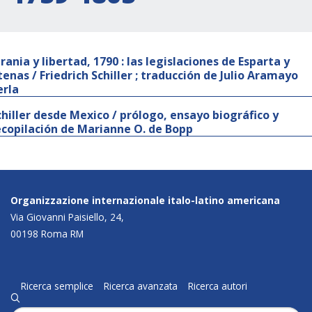
irania y libertad, 1790 : las legislaciones de Esparta y
tenas / Friedrich Schiller ; traducción de Julio Aramayo
erla
chiller desde Mexico / prólogo, ensayo biográfico y
ecopilación de Marianne O. de Bopp
Organizzazione internazionale italo-latino americana
Via Giovanni Paisiello, 24,
00198 Roma RM
Ricerca semplice
Ricerca avanzata
Ricerca autori
q