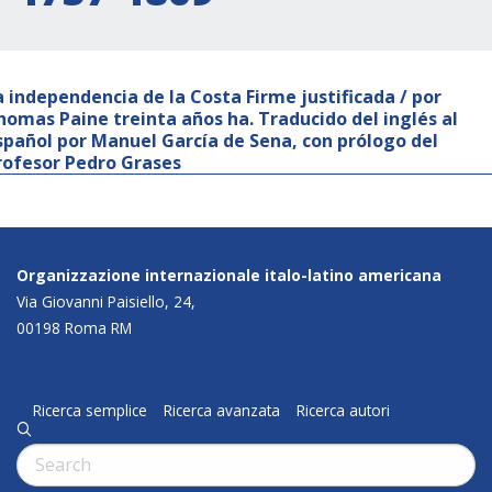
a independencia de la Costa Firme justificada / por
homas Paine treinta años ha. Traducido del inglés al
spañol por Manuel García de Sena, con prólogo del
rofesor Pedro Grases
Organizzazione internazionale italo-latino americana
Via Giovanni Paisiello, 24,
00198 Roma RM
Ricerca semplice
Ricerca avanzata
Ricerca autori
q
Cerca: