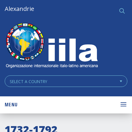
Skip
Main
Alexandrie
Ce
q
Navigation
Navigation
MENU
1732-1792