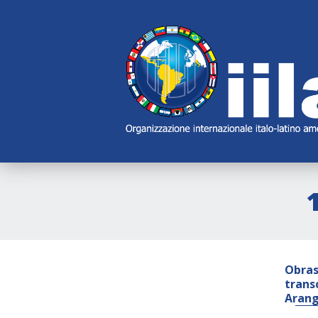
Skip
Main
Navigation
Navigation
Obras
trans
Arang