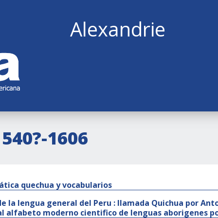
Alexandrie
1540?-1606
tica quechua y vocabularios
de la lengua general del Peru : llamada Quichua por Ant
al alfabeto moderno cientifico de lenguas aborigenes po