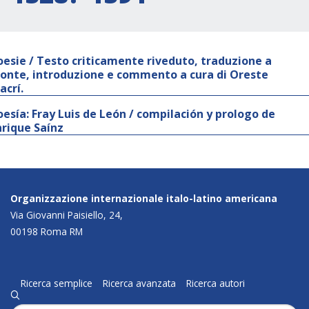
oesie / Testo criticamente riveduto, traduzione a
ronte, introduzione e commento a cura di Oreste
acrí.
oesía: Fray Luis de León / compilación y prologo de
nrique Saínz
Organizzazione internazionale italo-latino americana
Via Giovanni Paisiello, 24,
00198 Roma RM
Ricerca semplice
Ricerca avanzata
Ricerca autori
q