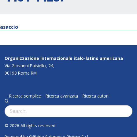
asaccio
Organizzazione internazionale italo-latino americana
Via Giovanni Paisiello, 24,
00198 Roma RM
Ricerca semplice
Ricerca avanzata
Ricerca autori
q
Cerca:
© 2026 All rights reserved.
Powered by Officina Sviluppo e Ricerca S.r.l.