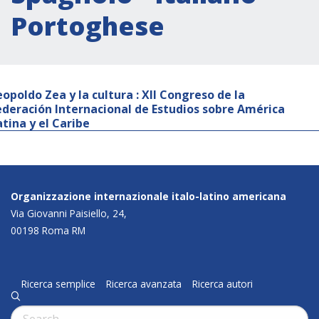
Portoghese
eopoldo Zea y la cultura : XII Congreso de la
ederación Internacional de Estudios sobre América
atina y el Caribe
Organizzazione internazionale italo-latino americana
Via Giovanni Paisiello, 24,
00198 Roma RM
Ricerca semplice
Ricerca avanzata
Ricerca autori
q
Cerca: