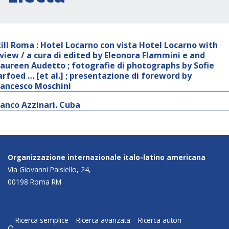
till Roma : Hotel Locarno con vista Hotel Locarno with
 view / a cura di edited by Eleonora Flammini e and
aureen Audetto ; fotografie di photographs by Sofie
arfoed … [et al.] ; presentazione di foreword by
rancesco Moschini
ranco Azzinari. Cuba
Organizzazione internazionale italo-latino americana
Via Giovanni Paisiello, 24,
00198 Roma RM
Ricerca semplice
Ricerca avanzata
Ricerca autori
q