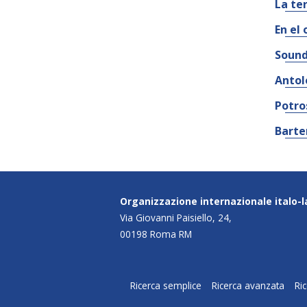
La te
En el 
Sound
Antol
Potro
Barte
Organizzazione internazionale italo-
Via Giovanni Paisiello, 24,
00198 Roma RM
Ricerca semplice
Ricerca avanzata
Ri