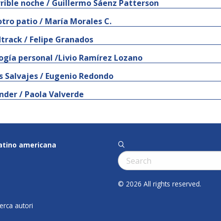
rrible noche / Guillermo Sáenz Patterson
otro patio / María Morales C.
track / Felipe Granados
ogía personal /Livio Ramírez Lozano
s Salvajes / Eugenio Redondo
nder / Paola Valverde
latino americana
q
Cerca:
© 2026 All rights reserved.
cerca autori