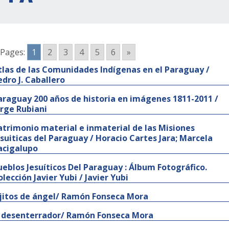
Pages:
1
2
3
4
5
6
»
tlas de las Comunidades Indígenas en el Paraguay /
edro J. Caballero
araguay 200 años de historia en imágenes 1811-2011 /
orge Rubiani
atrimonio material e inmaterial de las Misiones
esuiticas del Paraguay / Horacio Cartes Jara; Marcela
acigalupo
ueblos Jesuíticos Del Paraguay : Álbum Fotográfico.
olección Javier Yubi / Javier Yubi
jitos de ángel/ Ramón Fonseca Mora
l desenterrador/ Ramón Fonseca Mora