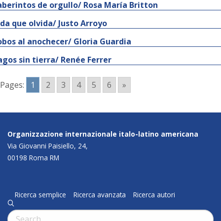
aberintos de orgullo/ Rosa María Britton
ida que olvida/ Justo Arroyo
obos al anochecer/ Gloria Guardia
agos sin tierra/ Renée Ferrer
Pages:
1
2
3
4
5
6
»
Organizzazione internazionale italo-latino americana
Via Giovanni Paisiello, 24,
00198 Roma RM
Ricerca semplice
Ricerca avanzata
Ricerca autori
q
Cerca: