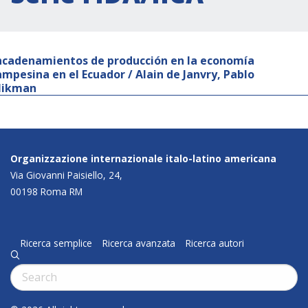
ncadenamientos de producción en la economía
ampesina en el Ecuador / Alain de Janvry, Pablo
likman
Organizzazione internazionale italo-latino americana
Via Giovanni Paisiello, 24,
00198 Roma RM
Ricerca semplice
Ricerca avanzata
Ricerca autori
q
Cerca: